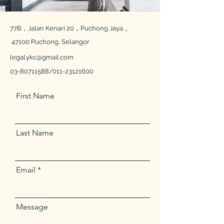
77B，Jalan Kenari 20，Puchong Jaya，
47100 Puchong, Selangor
legal.ykc@gmail.com
​03-80711588/011-23121600
First Name
Last Name
Email
Message